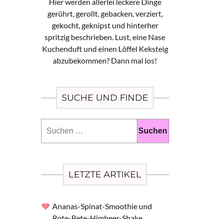
Hier werden allerlei leckere Dinge
gerührt, gerollt, gebacken, verziert,
gekocht, geknipst und hinterher
spritzig beschrieben. Lust, eine Nase
Kuchenduft und einen Löffel Keksteig
abzubekommen? Dann mal los!
SUCHE UND FINDE
Suchen
nach:
LETZTE ARTIKEL
Ananas-Spinat-Smoothie und
Rote-Bete-Himbeer-Shake