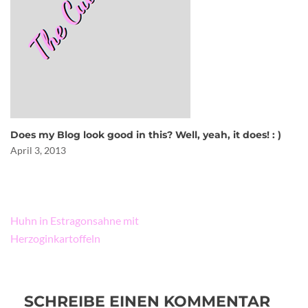
Does my Blog look good in this? Well, yeah, it does! : )
April 3, 2013
Beitragsnavigation
Huhn in Estragonsahne mit
Herzoginkartoffeln
SCHREIBE EINEN KOMMENTAR