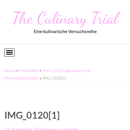
The Culinary Trial
Eine kulinarische Versuchsreihe
Home
»
Herzhaftes
»
Huhn in Estragonsahne mit
Herzoginkartoffeln
»
IMG_0120[1]
IMG_0120[1]
11. November 2010
Leave a comment