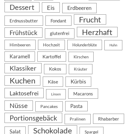
Dessert
Eis
Erdbeeren
Frucht
Erdnussbutter
Fondant
Herzhaft
Frühstück
glutenfrei
Himbeeren
Hochzeit
Holunderblüte
Huhn
Karamell
Kartoffel
Kirschen
Klassiker
Kokos
Kräuter
Kuchen
Kürbis
Käse
Laktosefrei
Macarons
Linsen
Nüsse
Pasta
Pancakes
Portionsgebäck
Rhabarber
Pralinen
Schokolade
Salat
Spargel