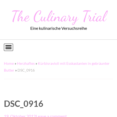
The Culinary Trial
Eine kulinarische Versuchsreihe
Home
»
Herzhaftes
»
Kürbisravioli mit Esskastanien in gebräunter
Butter
»
DSC_0916
DSC_0916
19. Oktober 2012
Leave a comment