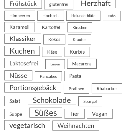
Herzhaft
Frühstück
glutenfrei
Himbeeren
Hochzeit
Holunderblüte
Huhn
Karamell
Kartoffel
Kirschen
Klassiker
Kokos
Kräuter
Kuchen
Kürbis
Käse
Laktosefrei
Macarons
Linsen
Nüsse
Pasta
Pancakes
Portionsgebäck
Rhabarber
Pralinen
Schokolade
Salat
Spargel
Süßes
Tier
Vegan
Suppe
vegetarisch
Weihnachten