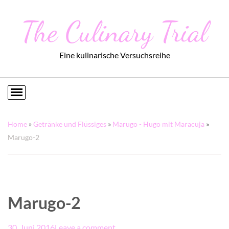
The Culinary Trial
Eine kulinarische Versuchsreihe
Home
»
Getränke und Flüssiges
»
Marugo - Hugo mit Maracuja
»
Marugo-2
Marugo-2
30. Juni 2016
Leave a comment