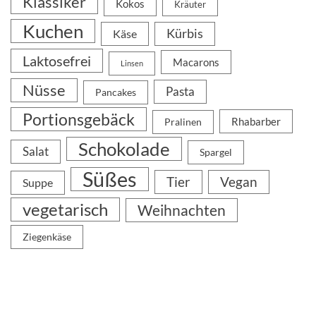
Klassiker
Kokos
Kräuter
Kuchen
Kürbis
Käse
Laktosefrei
Macarons
Linsen
Nüsse
Pasta
Pancakes
Portionsgebäck
Rhabarber
Pralinen
Schokolade
Salat
Spargel
Süßes
Tier
Vegan
Suppe
vegetarisch
Weihnachten
Ziegenkäse