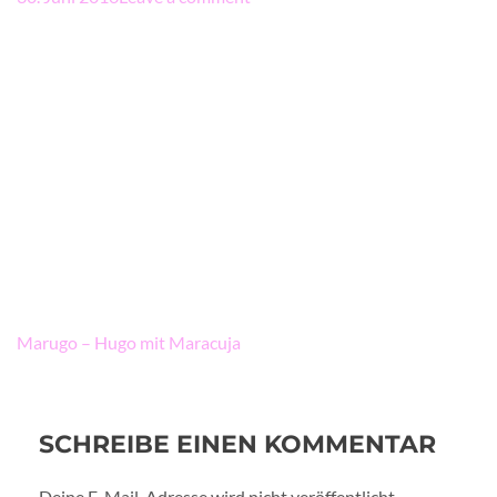
Beitragsnavigation
Marugo – Hugo mit Maracuja
SCHREIBE EINEN KOMMENTAR
Deine E-Mail-Adresse wird nicht veröffentlicht.