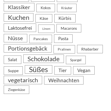
Klassiker
Kokos
Kräuter
Kuchen
Kürbis
Käse
Laktosefrei
Macarons
Linsen
Nüsse
Pasta
Pancakes
Portionsgebäck
Rhabarber
Pralinen
Schokolade
Salat
Spargel
Süßes
Tier
Vegan
Suppe
vegetarisch
Weihnachten
Ziegenkäse