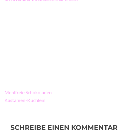
Beitragsnavigation
Mehlfreie Schokoladen-
Kastanien-Küchlein
SCHREIBE EINEN KOMMENTAR