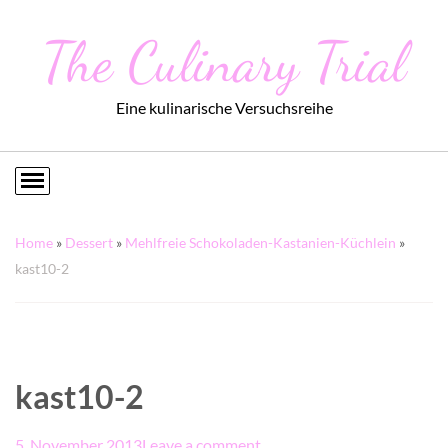
The Culinary Trial
Eine kulinarische Versuchsreihe
Home
»
Dessert
»
Mehlfreie Schokoladen-Kastanien-Küchlein
»
kast10-2
kast10-2
5. November 2013
Leave a comment