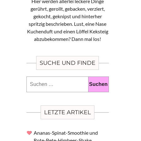
Hier werden allerlei leckere Dinge
gerührt, gerollt, gebacken, verziert,
gekocht, geknipst und hinterher
spritzig beschrieben. Lust, eine Nase
Kuchenduft und einen Löffel Keksteig
abzubekommen? Dann mal los!
SUCHE UND FINDE
Suchen
nach:
LETZTE ARTIKEL
Ananas-Spinat-Smoothie und
Rote-Bete-Himbeer-Shake