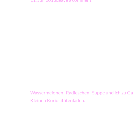
Beitragsnavigation
Wassermelonen- Radieschen- Suppe und ich zu Ga
Kleinen Kuriositätenladen.