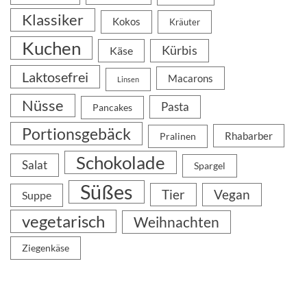
Klassiker
Kokos
Kräuter
Kuchen
Kürbis
Käse
Laktosefrei
Macarons
Linsen
Nüsse
Pasta
Pancakes
Portionsgebäck
Rhabarber
Pralinen
Schokolade
Salat
Spargel
Süßes
Tier
Vegan
Suppe
vegetarisch
Weihnachten
Ziegenkäse