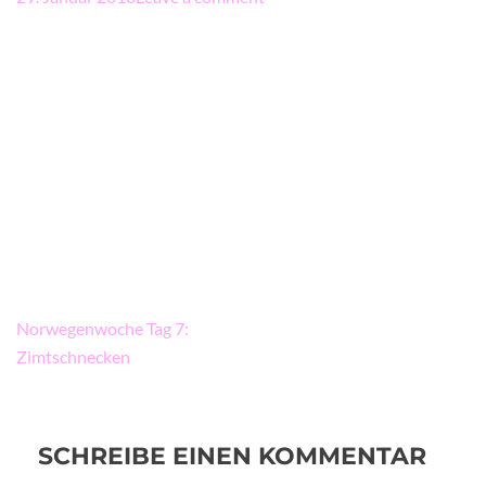
Beitragsnavigation
Norwegenwoche Tag 7:
Zimtschnecken
SCHREIBE EINEN KOMMENTAR