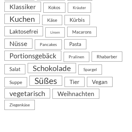
Klassiker
Kokos
Kräuter
Kuchen
Kürbis
Käse
Laktosefrei
Macarons
Linsen
Nüsse
Pasta
Pancakes
Portionsgebäck
Rhabarber
Pralinen
Schokolade
Salat
Spargel
Süßes
Tier
Vegan
Suppe
vegetarisch
Weihnachten
Ziegenkäse