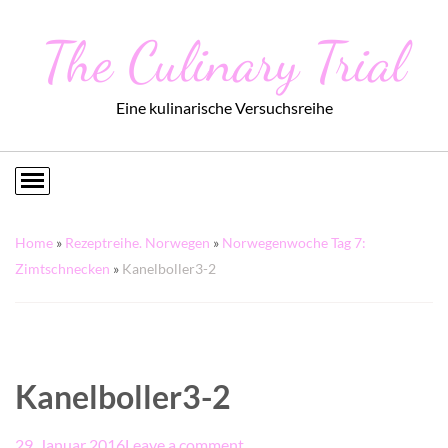
The Culinary Trial
Eine kulinarische Versuchsreihe
Home
»
Rezeptreihe. Norwegen
»
Norwegenwoche Tag 7:
Zimtschnecken
»
Kanelboller3-2
Kanelboller3-2
29. Januar 2016
Leave a comment