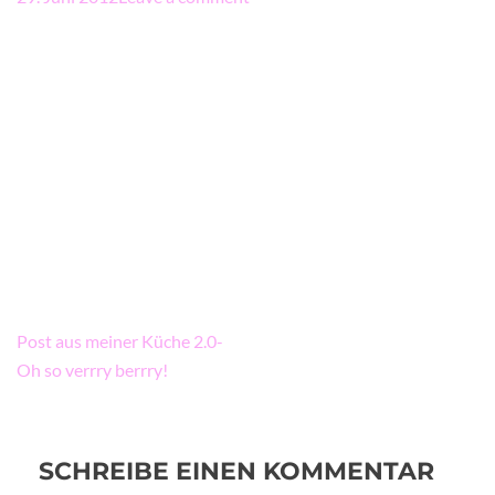
Beitragsnavigation
Post aus meiner Küche 2.0-
Oh so verrry berrry!
SCHREIBE EINEN KOMMENTAR