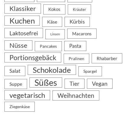
Klassiker
Kokos
Kräuter
Kuchen
Kürbis
Käse
Laktosefrei
Macarons
Linsen
Nüsse
Pasta
Pancakes
Portionsgebäck
Rhabarber
Pralinen
Schokolade
Salat
Spargel
Süßes
Tier
Vegan
Suppe
vegetarisch
Weihnachten
Ziegenkäse