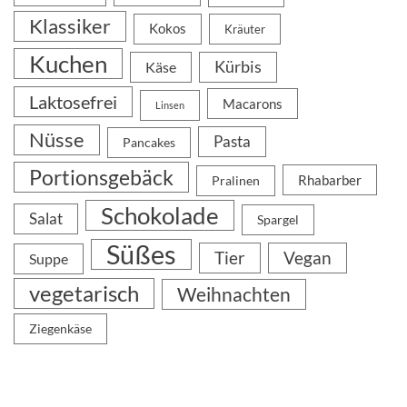
Klassiker
Kokos
Kräuter
Kuchen
Kürbis
Käse
Laktosefrei
Macarons
Linsen
Nüsse
Pasta
Pancakes
Portionsgebäck
Rhabarber
Pralinen
Schokolade
Salat
Spargel
Süßes
Tier
Vegan
Suppe
vegetarisch
Weihnachten
Ziegenkäse