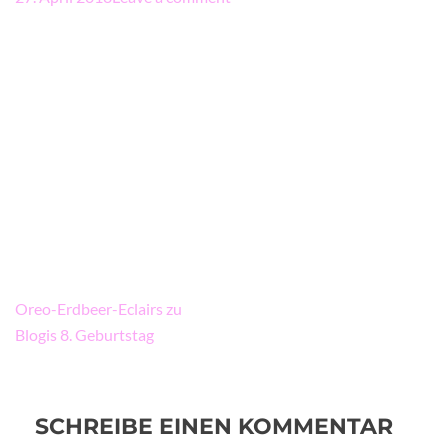
Beitragsnavigation
Oreo-Erdbeer-Eclairs zu
Blogis 8. Geburtstag
SCHREIBE EINEN KOMMENTAR