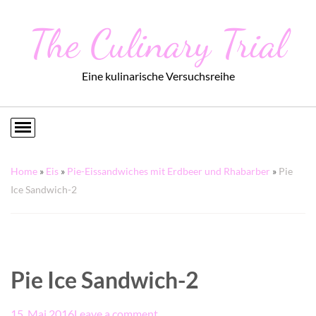
The Culinary Trial
Eine kulinarische Versuchsreihe
Home
»
Eis
»
Pie-Eissandwiches mit Erdbeer und Rhabarber
»
Pie
Ice Sandwich-2
Pie Ice Sandwich-2
15. Mai 2016
Leave a comment