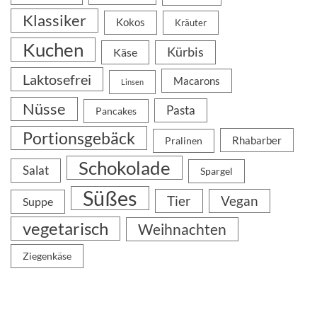
Klassiker
Kokos
Kräuter
Kuchen
Kürbis
Käse
Laktosefrei
Macarons
Linsen
Nüsse
Pasta
Pancakes
Portionsgebäck
Rhabarber
Pralinen
Schokolade
Salat
Spargel
Süßes
Tier
Vegan
Suppe
vegetarisch
Weihnachten
Ziegenkäse