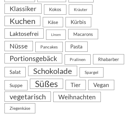
Klassiker
Kokos
Kräuter
Kuchen
Kürbis
Käse
Laktosefrei
Macarons
Linsen
Nüsse
Pasta
Pancakes
Portionsgebäck
Rhabarber
Pralinen
Schokolade
Salat
Spargel
Süßes
Tier
Vegan
Suppe
vegetarisch
Weihnachten
Ziegenkäse