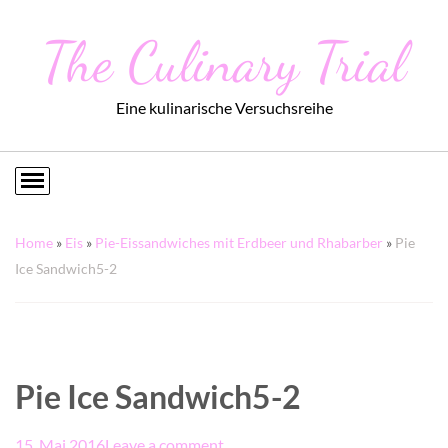
The Culinary Trial
Eine kulinarische Versuchsreihe
Home
»
Eis
»
Pie-Eissandwiches mit Erdbeer und Rhabarber
»
Pie
Ice Sandwich5-2
Pie Ice Sandwich5-2
15. Mai 2016
Leave a comment