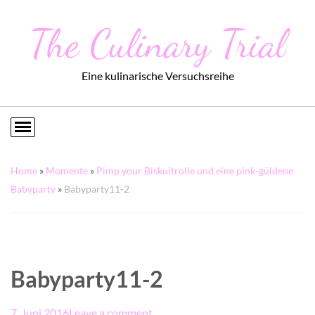
The Culinary Trial
Eine kulinarische Versuchsreihe
Home
»
Momente
»
Pimp your Biskuitrolle und eine pink-güldene
Babyparty
»
Babyparty11-2
Babyparty11-2
7. Juni 2016
Leave a comment