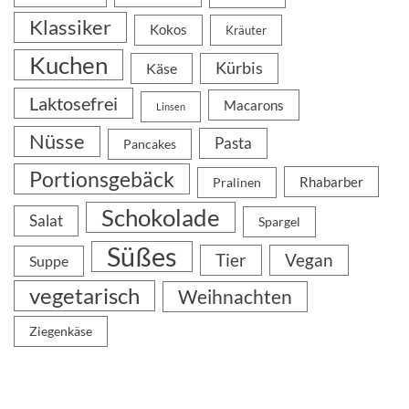
Klassiker
Kokos
Kräuter
Kuchen
Kürbis
Käse
Laktosefrei
Macarons
Linsen
Nüsse
Pasta
Pancakes
Portionsgebäck
Rhabarber
Pralinen
Schokolade
Salat
Spargel
Süßes
Tier
Vegan
Suppe
vegetarisch
Weihnachten
Ziegenkäse