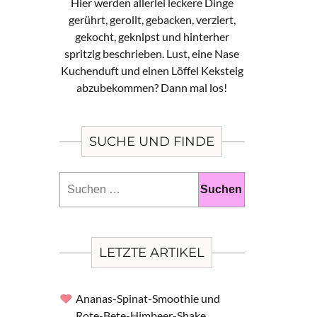
Hier werden allerlei leckere Dinge
gerührt, gerollt, gebacken, verziert,
gekocht, geknipst und hinterher
spritzig beschrieben. Lust, eine Nase
Kuchenduft und einen Löffel Keksteig
abzubekommen? Dann mal los!
SUCHE UND FINDE
Suchen
nach:
LETZTE ARTIKEL
Ananas-Spinat-Smoothie und
Rote-Bete-Himbeer-Shake