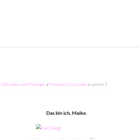
»
Getränke und Flüssiges
»
Pumpkin Chai Latte
»
spice4-2
Das bin ich, Maike.