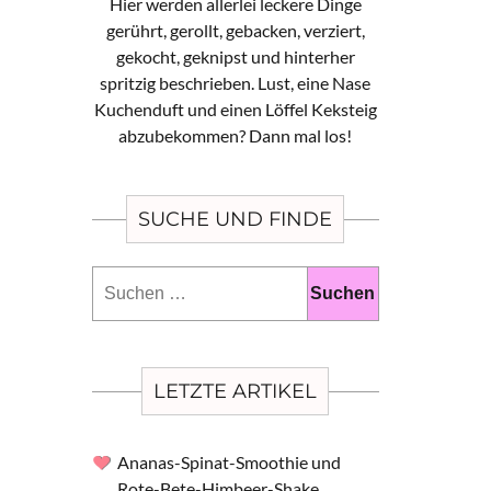
Hier werden allerlei leckere Dinge
gerührt, gerollt, gebacken, verziert,
gekocht, geknipst und hinterher
spritzig beschrieben. Lust, eine Nase
Kuchenduft und einen Löffel Keksteig
abzubekommen? Dann mal los!
SUCHE UND FINDE
Suchen
nach:
LETZTE ARTIKEL
Ananas-Spinat-Smoothie und
Rote-Bete-Himbeer-Shake