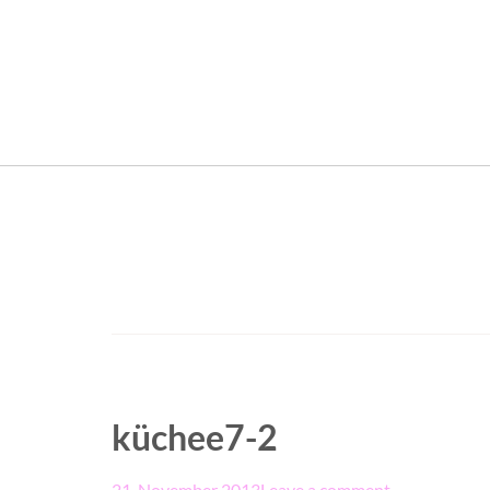
küchee7-2
21. November 2013
Leave a comment