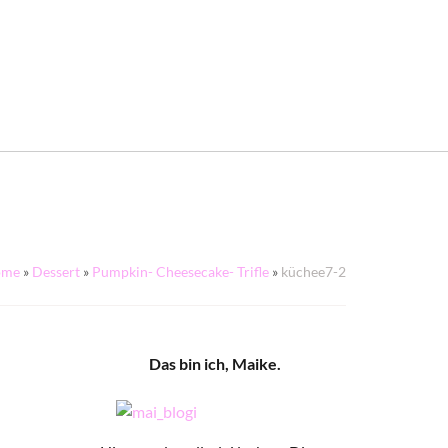
ome
»
Dessert
»
Pumpkin- Cheesecake- Trifle
»
küchee7-2
Das bin ich, Maike.