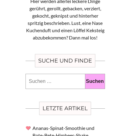
Hier werden allerlei leckere Dinge
gerührt, gerollt, gebacken, verziert,
gekocht, geknipst und hinterher
spritzig beschrieben. Lust, eine Nase
Kuchenduft und einen Löffel Keksteig
abzubekommen? Dann mal los!
SUCHE UND FINDE
Suchen
nach:
LETZTE ARTIKEL
Ananas-Spinat-Smoothie und
Rote-Bete-Himbeer-Shake