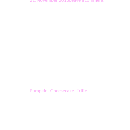
Beitragsnavigation
Pumpkin- Cheesecake- Trifle