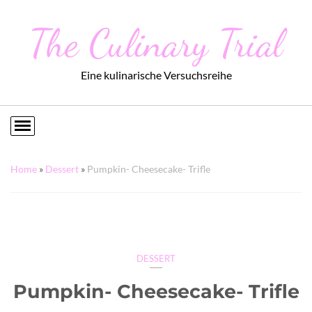
The Culinary Trial
Eine kulinarische Versuchsreihe
Home
»
Dessert
»
Pumpkin- Cheesecake- Trifle
DESSERT
Pumpkin- Cheesecake- Trifle