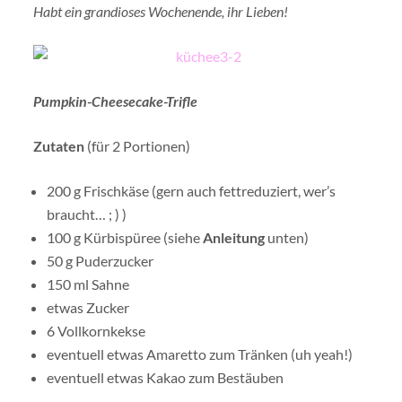
Habt ein grandioses Wochenende, ihr Lieben!
Pumpkin-Cheesecake-Trifle
Zutaten
(für 2 Portionen)
200 g Frischkäse (gern auch fettreduziert, wer’s
braucht… ; ) )
100 g Kürbispüree (siehe
Anleitung
unten)
50 g Puderzucker
150 ml Sahne
etwas Zucker
6 Vollkornkekse
eventuell etwas Amaretto zum Tränken (uh yeah!)
eventuell etwas Kakao zum Bestäuben