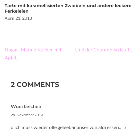
Tarte mit karamellisierten Zwiebeln und andere leckere
Ferkeleien
April 21, 2013
Beitragsnavigation
Nugat- Marmorkuchen mit
Und der Countdown läuft…
Apfel…
2 COMMENTS
Wuerbelchen
25. November 2013
d ich muss wieder olle geleebananser von aldi essen… :/