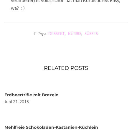
verarbeitet) et voilà, schon hat man Kürbispüree. Easy,
wa? : )
Tags:
DESSERT
,
KÜRBIS
,
SÜSSES
RELATED POSTS
Erdbeertrifle mit Brezeln
Juni 21, 2015
Mehlfreie Schokoladen-Kastanien-Küchlein