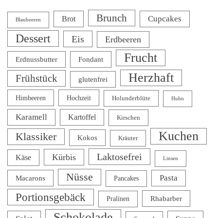
Brunch
Cupcakes
Brot
Blaubeeren
Dessert
Eis
Erdbeeren
Frucht
Erdnussbutter
Fondant
Herzhaft
Frühstück
glutenfrei
Himbeeren
Hochzeit
Holunderblüte
Huhn
Karamell
Kartoffel
Kirschen
Kuchen
Klassiker
Kokos
Kräuter
Laktosefrei
Kürbis
Käse
Linsen
Nüsse
Pasta
Macarons
Pancakes
Portionsgebäck
Rhabarber
Pralinen
Schokolade