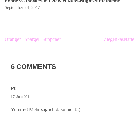
Rocher-Cupcakes mit vielviel Nuss-Nugat-Buttercreme
September 24, 2017
Beitragsnavigation
Orangen- Spargel- Süppchen
Ziegenkäsetarte
6 COMMENTS
Pu
17. Juni 2011
Yummy! Mehr sag ich dazu nicht!:)