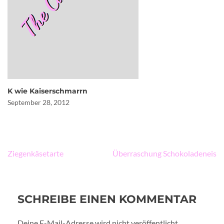
K wie Kaiserschmarrn
September 28, 2012
Beitragsnavigation
Ziegenkäsetarte
Überraschung Schokoladeneis
SCHREIBE EINEN KOMMENTAR
Deine E-Mail-Adresse wird nicht veröffentlicht.