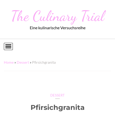
The Culinary Trial
Eine kulinarische Versuchsreihe
Home
»
Dessert
»
Pfirsichgranita
DESSERT
Pfirsichgranita