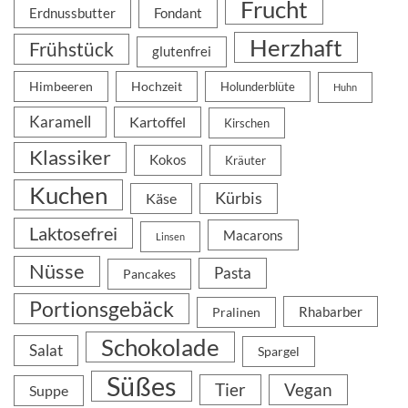
Frucht
Erdnussbutter
Fondant
Herzhaft
Frühstück
glutenfrei
Himbeeren
Hochzeit
Holunderblüte
Huhn
Karamell
Kartoffel
Kirschen
Klassiker
Kokos
Kräuter
Kuchen
Kürbis
Käse
Laktosefrei
Macarons
Linsen
Nüsse
Pasta
Pancakes
Portionsgebäck
Rhabarber
Pralinen
Schokolade
Salat
Spargel
Süßes
Tier
Vegan
Suppe