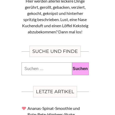
Hier werden allerlei leckere Dinge
gerührt, gerollt, gebacken, verziert,
gekocht, geknipst und hinterher
spritzig beschrieben. Lust, eine Nase
Kuchenduft und einen Löffel Keksteig
abzubekommen? Dann mal los!
SUCHE UND FINDE
Suchen
nach:
LETZTE ARTIKEL
Ananas-Spinat-Smoothie und
Rote-Bete-Himbeer-Shake