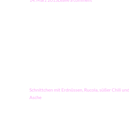
Beitragsnavigation
Schnittchen mit Erdnüssen, Rucola, süßer Chili und
Asche