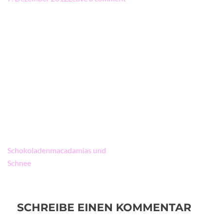
Beitragsnavigation
Schokoladenmacadamias und
Schnee
SCHREIBE EINEN KOMMENTAR