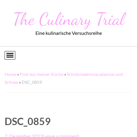
The Culinary Trial
Eine kulinarische Versuchsreihe
Home
»
Post aus meiner Küche
»
Schokoladenmacadamias und
Schnee
»
DSC_0859
DSC_0859
7. Dezember 2012
Leave a comment