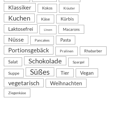
Klassiker
Kokos
Kräuter
Kuchen
Kürbis
Käse
Laktosefrei
Macarons
Linsen
Nüsse
Pasta
Pancakes
Portionsgebäck
Rhabarber
Pralinen
Schokolade
Salat
Spargel
Süßes
Tier
Vegan
Suppe
vegetarisch
Weihnachten
Ziegenkäse