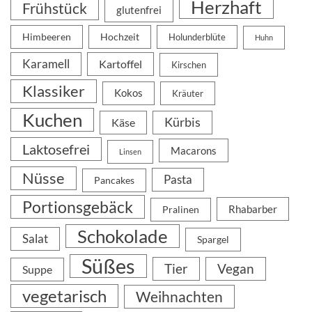
Herzhaft
Frühstück
glutenfrei
Himbeeren
Hochzeit
Holunderblüte
Huhn
Karamell
Kartoffel
Kirschen
Klassiker
Kokos
Kräuter
Kuchen
Kürbis
Käse
Laktosefrei
Macarons
Linsen
Nüsse
Pasta
Pancakes
Portionsgebäck
Rhabarber
Pralinen
Schokolade
Salat
Spargel
Süßes
Tier
Vegan
Suppe
vegetarisch
Weihnachten