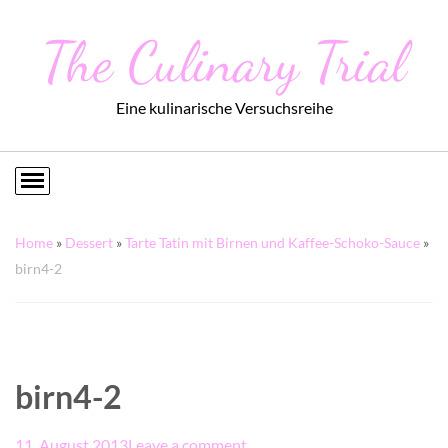
The Culinary Trial
Eine kulinarische Versuchsreihe
Home
»
Dessert
»
Tarte Tatin mit Birnen und Kaffee-Schoko-Sauce
»
birn4-2
birn4-2
11. August 2013
Leave a comment