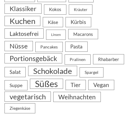
Klassiker
Kokos
Kräuter
Kuchen
Kürbis
Käse
Laktosefrei
Macarons
Linsen
Nüsse
Pasta
Pancakes
Portionsgebäck
Rhabarber
Pralinen
Schokolade
Salat
Spargel
Süßes
Tier
Vegan
Suppe
vegetarisch
Weihnachten
Ziegenkäse