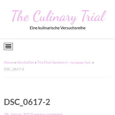
The Culinary Trial
Eine kulinarische Versuchsreihe
Home
»
Herzhaftes
»
The Elvis Sandwich - na jaaaa, fast.
»
DSC_0617-2
DSC_0617-2
28. Januar 2013
Leave a comment