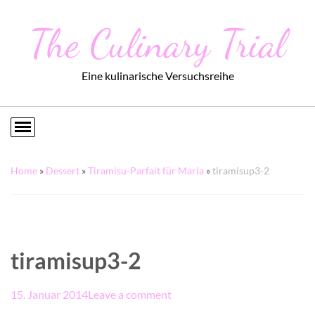
The Culinary Trial
Eine kulinarische Versuchsreihe
Home
»
Dessert
»
Tiramisu-Parfait für Maria
»
tiramisup3-2
tiramisup3-2
15. Januar 2014
Leave a comment