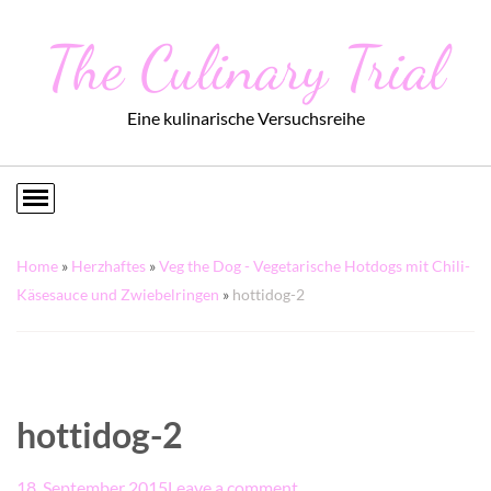
The Culinary Trial
Eine kulinarische Versuchsreihe
Home
»
Herzhaftes
»
Veg the Dog - Vegetarische Hotdogs mit Chili-
Käsesauce und Zwiebelringen
»
hottidog-2
hottidog-2
18. September 2015
Leave a comment