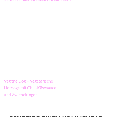
Beitragsnavigation
Veg the Dog – Vegetarische
Hotdogs mit Chili-Käsesauce
und Zwiebelringen