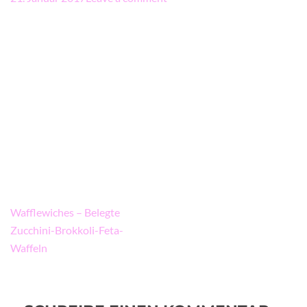
Beitragsnavigation
Wafflewiches – Belegte
Zucchini-Brokkoli-Feta-
Waffeln