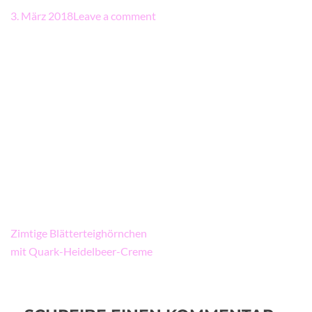
3. März 2018
Leave a comment
Beitragsnavigation
Zimtige Blätterteighörnchen
mit Quark-Heidelbeer-Creme