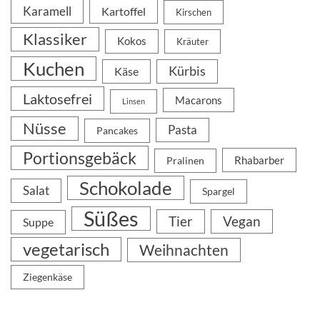
Karamell
Kartoffel
Kirschen
Klassiker
Kokos
Kräuter
Kuchen
Kürbis
Käse
Laktosefrei
Macarons
Linsen
Nüsse
Pasta
Pancakes
Portionsgebäck
Rhabarber
Pralinen
Schokolade
Salat
Spargel
Süßes
Tier
Vegan
Suppe
vegetarisch
Weihnachten
Ziegenkäse