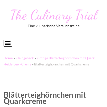
The Culinary Trial
Eine kulinarische Versuchsreihe
Home
»
Kleingebäck
»
Zimtige Blätterteighörnchen mit Quark-
Heidelbeer-Creme
»
Blätterteighörnchen mit Quarkcreme
Blätterteighörnchen mit
Quarkcreme