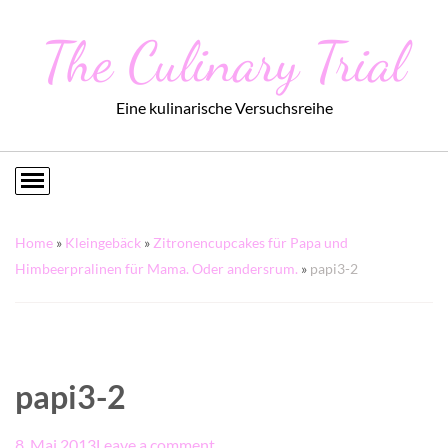
The Culinary Trial
Eine kulinarische Versuchsreihe
Home
»
Kleingebäck
»
Zitronencupcakes für Papa und
Himbeerpralinen für Mama. Oder andersrum.
»
papi3-2
papi3-2
8. Mai 2013
Leave a comment