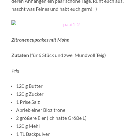
deren Anhängen ein paar schöne Tage. Ruht euch aus,
nascht was Feines und habt euch gern! : )
Zitronencupcakes mit Mohn
Zutaten
(für 6 Stück und zwei Mundvoll Teig)
Teig
120 g Butter
120 g Zucker
1 Prise Salz
Abrieb einer Biozitrone
2 größere Eier (ich hatte Größe L)
120 g Mehl
1 TL Backpulver