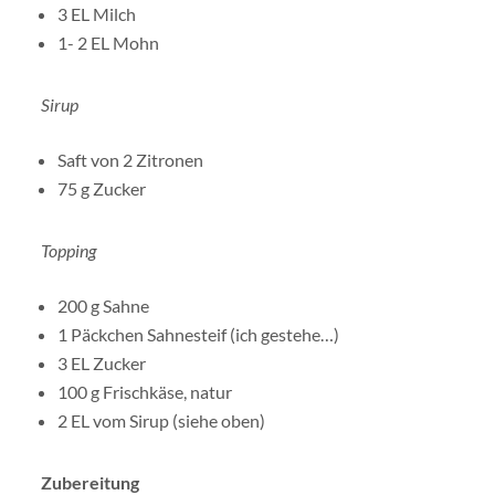
3 EL Milch
1- 2 EL Mohn
Sirup
Saft von 2 Zitronen
75 g Zucker
Topping
200 g Sahne
1 Päckchen Sahnesteif (ich gestehe…)
3 EL Zucker
100 g Frischkäse, natur
2 EL vom Sirup (siehe oben)
Zubereitung