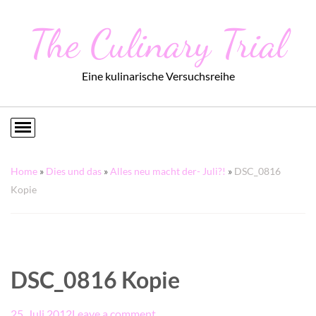
The Culinary Trial
Eine kulinarische Versuchsreihe
Home
»
Dies und das
»
Alles neu macht der- Juli?!
»
DSC_0816
Kopie
DSC_0816 Kopie
25. Juli 2012
Leave a comment