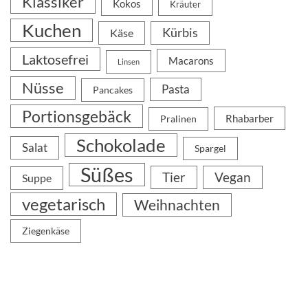
Klassiker
Kokos
Kräuter
Kuchen
Kürbis
Käse
Laktosefrei
Macarons
Linsen
Nüsse
Pasta
Pancakes
Portionsgebäck
Rhabarber
Pralinen
Schokolade
Salat
Spargel
Süßes
Tier
Vegan
Suppe
vegetarisch
Weihnachten
Ziegenkäse