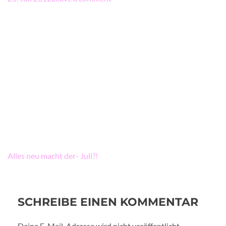
Beitragsnavigation
Alles neu macht der- Juli?!
SCHREIBE EINEN KOMMENTAR
Deine E-Mail-Adresse wird nicht veröffentlicht.