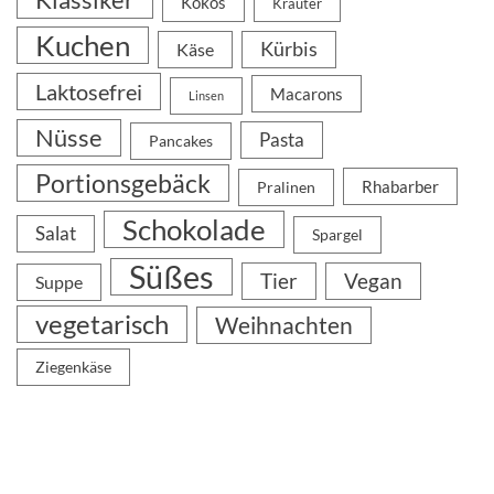
Kokos
Kräuter
Kuchen
Kürbis
Käse
Laktosefrei
Macarons
Linsen
Nüsse
Pasta
Pancakes
Portionsgebäck
Rhabarber
Pralinen
Schokolade
Salat
Spargel
Süßes
Tier
Vegan
Suppe
vegetarisch
Weihnachten
Ziegenkäse