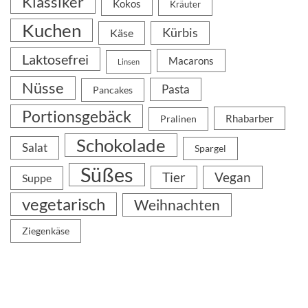
Klassiker
Kokos
Kräuter
Kuchen
Kürbis
Käse
Laktosefrei
Macarons
Linsen
Nüsse
Pasta
Pancakes
Portionsgebäck
Rhabarber
Pralinen
Schokolade
Salat
Spargel
Süßes
Tier
Vegan
Suppe
vegetarisch
Weihnachten
Ziegenkäse