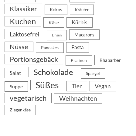
Klassiker
Kokos
Kräuter
Kuchen
Kürbis
Käse
Laktosefrei
Macarons
Linsen
Nüsse
Pasta
Pancakes
Portionsgebäck
Rhabarber
Pralinen
Schokolade
Salat
Spargel
Süßes
Tier
Vegan
Suppe
vegetarisch
Weihnachten
Ziegenkäse