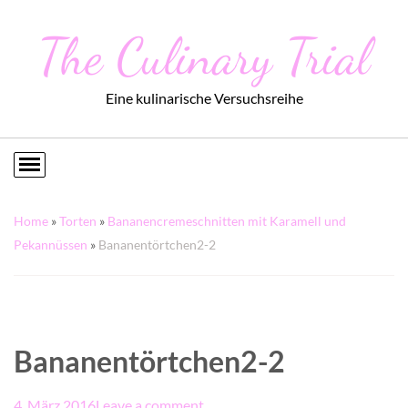
The Culinary Trial
Eine kulinarische Versuchsreihe
Home
»
Torten
»
Bananencremeschnitten mit Karamell und
Pekannüssen
»
Bananentörtchen2-2
Bananentörtchen2-2
4. März 2016
Leave a comment