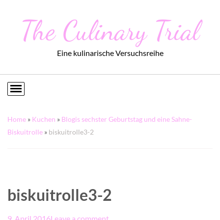
The Culinary Trial
Eine kulinarische Versuchsreihe
Home
»
Kuchen
»
Blogis sechster Geburtstag und eine Sahne-
Biskuitrolle
»
biskuitrolle3-2
biskuitrolle3-2
9. April 2016
Leave a comment