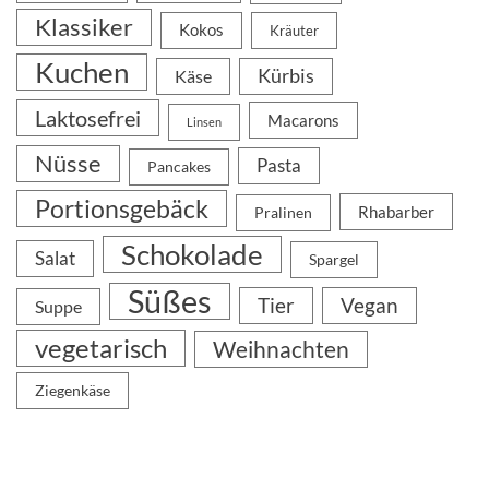
Klassiker
Kokos
Kräuter
Kuchen
Kürbis
Käse
Laktosefrei
Macarons
Linsen
Nüsse
Pasta
Pancakes
Portionsgebäck
Rhabarber
Pralinen
Schokolade
Salat
Spargel
Süßes
Tier
Vegan
Suppe
vegetarisch
Weihnachten
Ziegenkäse