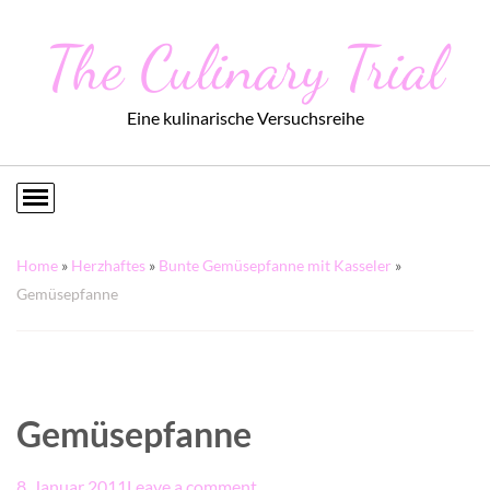
The Culinary Trial
Eine kulinarische Versuchsreihe
Home
»
Herzhaftes
»
Bunte Gemüsepfanne mit Kasseler
»
Gemüsepfanne
Gemüsepfanne
8. Januar 2011
Leave a comment