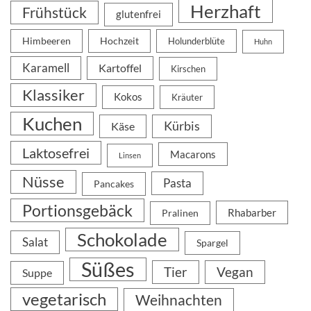
Herzhaft
Frühstück
glutenfrei
Himbeeren
Hochzeit
Holunderblüte
Huhn
Karamell
Kartoffel
Kirschen
Klassiker
Kokos
Kräuter
Kuchen
Kürbis
Käse
Laktosefrei
Macarons
Linsen
Nüsse
Pasta
Pancakes
Portionsgebäck
Rhabarber
Pralinen
Schokolade
Salat
Spargel
Süßes
Tier
Vegan
Suppe
vegetarisch
Weihnachten