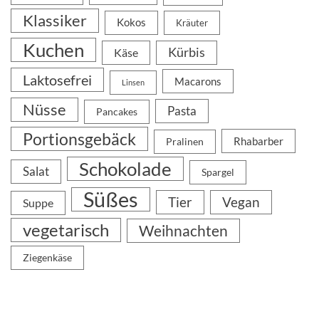
Klassiker
Kokos
Kräuter
Kuchen
Kürbis
Käse
Laktosefrei
Macarons
Linsen
Nüsse
Pasta
Pancakes
Portionsgebäck
Rhabarber
Pralinen
Schokolade
Salat
Spargel
Süßes
Tier
Vegan
Suppe
vegetarisch
Weihnachten
Ziegenkäse