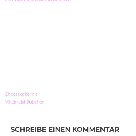
Beitragsnavigation
Cheesecake mit
Milchreishäubchen
SCHREIBE EINEN KOMMENTAR