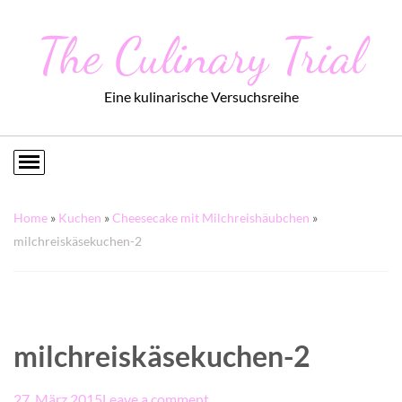
The Culinary Trial
Eine kulinarische Versuchsreihe
Home
»
Kuchen
»
Cheesecake mit Milchreishäubchen
»
milchreiskäsekuchen-2
milchreiskäsekuchen-2
27. März 2015
Leave a comment