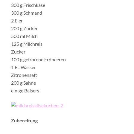
300 g Frischkäse
300 g Schmand
2 Eier
200 g Zucker
500 ml Milch
125 g Milchreis
Zucker
100 g gefrorene Erdbeeren
1 EL Wasser
Zitronensaft
200 g Sahne
einige Baisers
Zubereitung