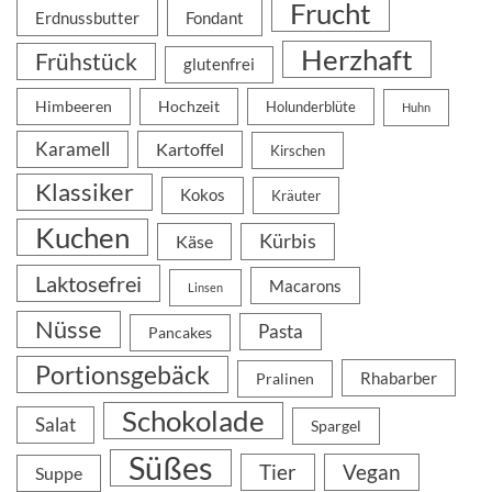
Frucht
Erdnussbutter
Fondant
Herzhaft
Frühstück
glutenfrei
Himbeeren
Hochzeit
Holunderblüte
Huhn
Karamell
Kartoffel
Kirschen
Klassiker
Kokos
Kräuter
Kuchen
Kürbis
Käse
Laktosefrei
Macarons
Linsen
Nüsse
Pasta
Pancakes
Portionsgebäck
Rhabarber
Pralinen
Schokolade
Salat
Spargel
Süßes
Tier
Vegan
Suppe