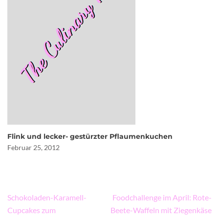
Flink und lecker- gestürzter Pflaumenkuchen
Februar 25, 2012
Beitragsnavigation
Schokoladen-Karamell-
Foodchallenge im April: Rote-
Cupcakes zum
Beete-Waffeln mit Ziegenkäse