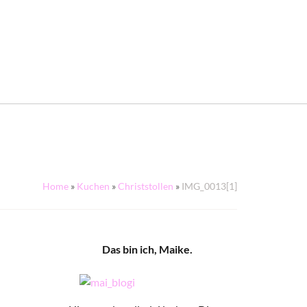
Home
»
Kuchen
»
Christstollen
»
IMG_0013[1]
Das bin ich, Maike.