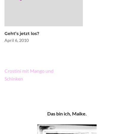
Geht’s jetzt los?
April 6, 2010
Beitragsnavigation
Crostini mit Mango und
Schinken
Das bin ich, Maike.