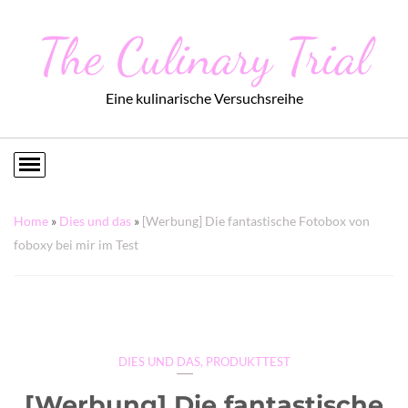
The Culinary Trial
Eine kulinarische Versuchsreihe
Home
»
Dies und das
»
[Werbung] Die fantastische Fotobox von
foboxy bei mir im Test
DIES UND DAS
,
PRODUKTTEST
[Werbung] Die fantastische