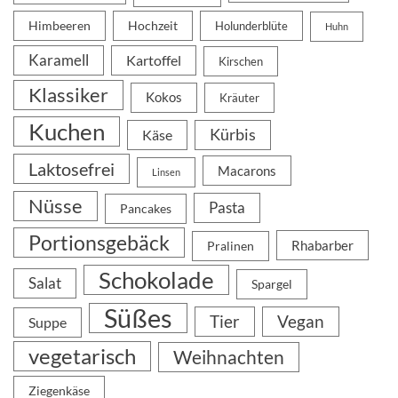
Himbeeren
Hochzeit
Holunderblüte
Huhn
Karamell
Kartoffel
Kirschen
Klassiker
Kokos
Kräuter
Kuchen
Kürbis
Käse
Laktosefrei
Macarons
Linsen
Nüsse
Pasta
Pancakes
Portionsgebäck
Rhabarber
Pralinen
Schokolade
Salat
Spargel
Süßes
Tier
Vegan
Suppe
vegetarisch
Weihnachten
Ziegenkäse