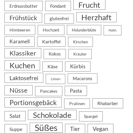
Frucht
Erdnussbutter
Fondant
Herzhaft
Frühstück
glutenfrei
Himbeeren
Hochzeit
Holunderblüte
Huhn
Karamell
Kartoffel
Kirschen
Klassiker
Kokos
Kräuter
Kuchen
Kürbis
Käse
Laktosefrei
Macarons
Linsen
Nüsse
Pasta
Pancakes
Portionsgebäck
Rhabarber
Pralinen
Schokolade
Salat
Spargel
Süßes
Tier
Vegan
Suppe