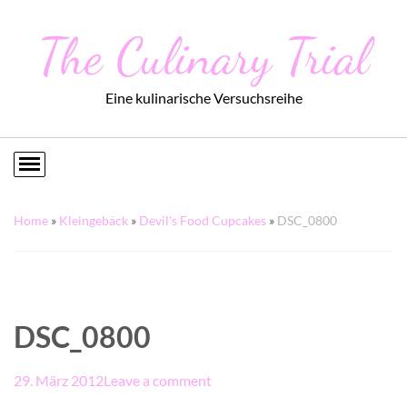
The Culinary Trial
Eine kulinarische Versuchsreihe
Home
»
Kleingebäck
»
Devil's Food Cupcakes
»
DSC_0800
DSC_0800
29. März 2012
Leave a comment