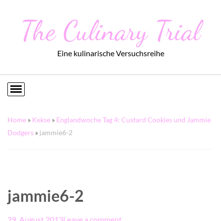
The Culinary Trial
Eine kulinarische Versuchsreihe
Home
»
Kekse
»
Englandwoche Tag 4: Custard Cookies und Jammie
Dodgers
»
jammie6-2
jammie6-2
29. August 2013
Leave a comment