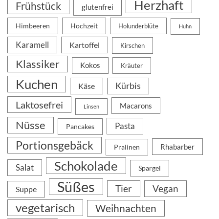
Herzhaft
Frühstück
glutenfrei
Himbeeren
Hochzeit
Holunderblüte
Huhn
Karamell
Kartoffel
Kirschen
Klassiker
Kokos
Kräuter
Kuchen
Kürbis
Käse
Laktosefrei
Macarons
Linsen
Nüsse
Pasta
Pancakes
Portionsgebäck
Rhabarber
Pralinen
Schokolade
Salat
Spargel
Süßes
Tier
Vegan
Suppe
vegetarisch
Weihnachten