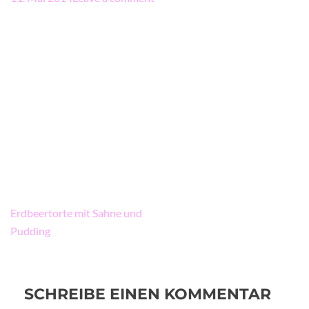
Beitragsnavigation
Erdbeertorte mit Sahne und
Pudding
SCHREIBE EINEN KOMMENTAR