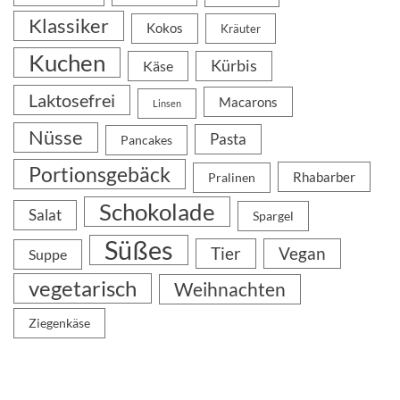
Klassiker
Kokos
Kräuter
Kuchen
Kürbis
Käse
Laktosefrei
Macarons
Linsen
Nüsse
Pasta
Pancakes
Portionsgebäck
Rhabarber
Pralinen
Schokolade
Salat
Spargel
Süßes
Tier
Vegan
Suppe
vegetarisch
Weihnachten
Ziegenkäse