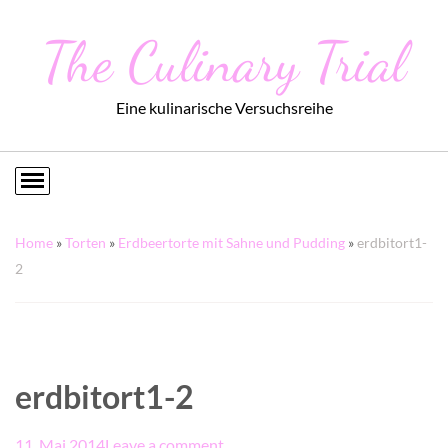
The Culinary Trial
Eine kulinarische Versuchsreihe
Home
»
Torten
»
Erdbeertorte mit Sahne und Pudding
»
erdbitort1-
2
erdbitort1-2
11. Mai 2014
Leave a comment