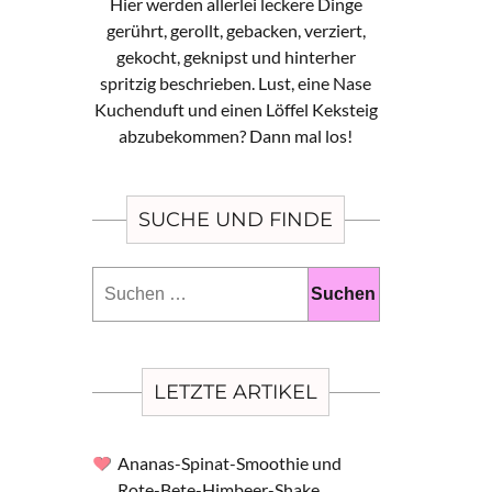
Hier werden allerlei leckere Dinge
gerührt, gerollt, gebacken, verziert,
gekocht, geknipst und hinterher
spritzig beschrieben. Lust, eine Nase
Kuchenduft und einen Löffel Keksteig
abzubekommen? Dann mal los!
SUCHE UND FINDE
Suchen
nach:
LETZTE ARTIKEL
Ananas-Spinat-Smoothie und
Rote-Bete-Himbeer-Shake