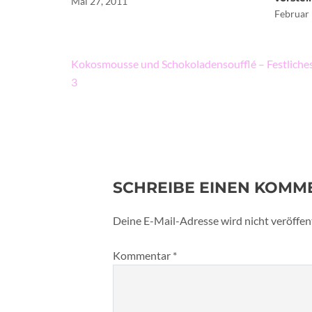
Mai 27, 2011
Februar 
Beitragsnavigation
Kokosmousse und Schokoladensoufflé – Festliches
3
SCHREIBE EINEN KOMM
Deine E-Mail-Adresse wird nicht veröffent
Kommentar
*