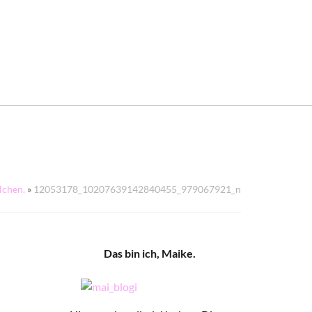
lchen.
»
12053178_10207639142840455_979067921_n
Das bin ich, Maike.