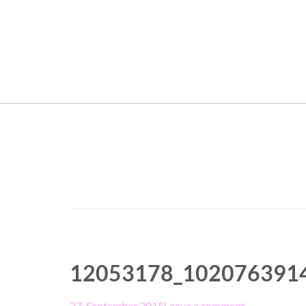
12053178_102076391
27. September 2015
Leave a comment