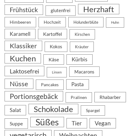
Herzhaft
Frühstück
glutenfrei
Himbeeren
Hochzeit
Holunderblüte
Huhn
Karamell
Kartoffel
Kirschen
Klassiker
Kokos
Kräuter
Kuchen
Kürbis
Käse
Laktosefrei
Macarons
Linsen
Nüsse
Pasta
Pancakes
Portionsgebäck
Rhabarber
Pralinen
Schokolade
Salat
Spargel
Süßes
Tier
Vegan
Suppe
vegetarisch
Weihnachten