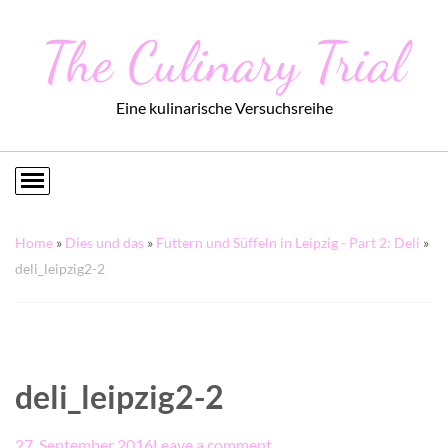
The Culinary Trial
Eine kulinarische Versuchsreihe
Home
»
Dies und das
»
Futtern und Süffeln in Leipzig - Part 2: Deli
»
deli_leipzig2-2
deli_leipzig2-2
27. September 2016
Leave a comment