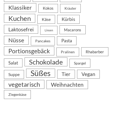
Klassiker
Kokos
Kräuter
Kuchen
Kürbis
Käse
Laktosefrei
Macarons
Linsen
Nüsse
Pasta
Pancakes
Portionsgebäck
Rhabarber
Pralinen
Schokolade
Salat
Spargel
Süßes
Tier
Vegan
Suppe
vegetarisch
Weihnachten
Ziegenkäse