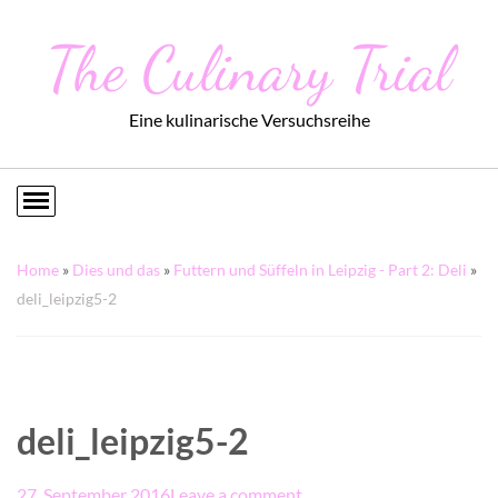
The Culinary Trial
Eine kulinarische Versuchsreihe
Home
»
Dies und das
»
Futtern und Süffeln in Leipzig - Part 2: Deli
»
deli_leipzig5-2
deli_leipzig5-2
27. September 2016
Leave a comment