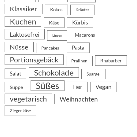
Klassiker
Kokos
Kräuter
Kuchen
Kürbis
Käse
Laktosefrei
Macarons
Linsen
Nüsse
Pasta
Pancakes
Portionsgebäck
Rhabarber
Pralinen
Schokolade
Salat
Spargel
Süßes
Tier
Vegan
Suppe
vegetarisch
Weihnachten
Ziegenkäse