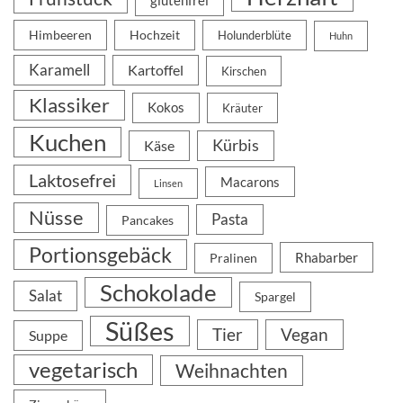
glutenfrei
Himbeeren
Hochzeit
Holunderblüte
Huhn
Karamell
Kartoffel
Kirschen
Klassiker
Kokos
Kräuter
Kuchen
Kürbis
Käse
Laktosefrei
Macarons
Linsen
Nüsse
Pasta
Pancakes
Portionsgebäck
Rhabarber
Pralinen
Schokolade
Salat
Spargel
Süßes
Tier
Vegan
Suppe
vegetarisch
Weihnachten