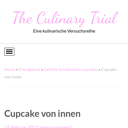
The Culinary Trial
Eine kulinarische Versuchsreihe
Home
»
Kleingebäck
»
Gefüllte Schokoladencupcakes
»
Cupcake
von innen
Cupcake von innen
19. Februar 2011
Leave a comment